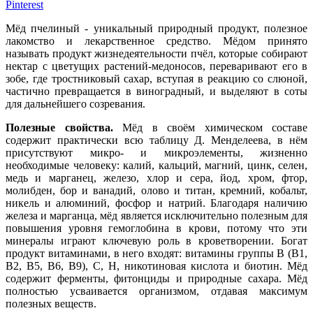
Pinterest
Мёд пчелиный - уникальный природный продукт, полезное
лакомство и лекарственное средство. Мёдом принято
называть продукт жизнедеятельности пчёл, которые собирают
нектар с цветущих растений-медоносов, переваривают его в
зобе, где тростниковый сахар, вступая в реакцию со слюной,
частично превращается в виноградный, и выделяют в соты
для дальнейшего созревания.
Полезные свойства.
Мёд в своём химическом составе
содержит практически всю таблицу Д. Менделеева, в нём
присутствуют микро- и микроэлементы, жизненно
необходимые человеку: калий, кальций, магний, цинк, селен,
медь и марганец, железо, хлор и сера, йод, хром, фтор,
молибден, бор и ванадий, олово и титан, кремний, кобальт,
никель и алюминий, фосфор и натрий. Благодаря наличию
железа и марганца, мёд является исключительно полезным для
повышения уровня гемоглобина в крови, потому что эти
минералы играют ключевую роль в кроветворении. Богат
продукт витаминами, в него входят: витамины группы В (В1,
В2, В5, В6, В9), С, Н, никотиновая кислота и биотин. Мёд
содержит ферменты, фитонциды и природные сахара. Мёд
полностью усваивается организмом, отдавая максимум
полезных веществ.