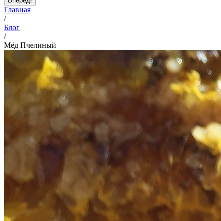
Вперед!
Главная
/
Блог
/
Мёд Пчелиный