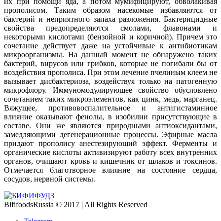
их при помощи яда, а потом мумифицируют, обволакивая
прополисом. Таким образом насекомые избавляются от
бактерий и неприятного запаха разложения. Бактерицидные
свойства предопределяются смолами, флавонами и
некоторыми кислотами (бензойной и коричной). Причем это
сочетание действует даже на устойчивые к антибиотикам
микроорганизмы. На данный момент не обнаружено таких
бактерий, вирусов или грибков, которые не погибали бы от
воздействия прополиса. При этом лечение пчелиным клеем не
вызывает дисбактериоза, воздействуя только на патогенную
микрофлору. Иммуномодулирующее свойство обусловлено
сочетанием таких микроэлементов, как цинк, медь, марганец.
Вяжущее, противовоспалительное и антигистаминное
влияние оказывают фенолы, в изобилии присутствующие в
составе. Они же являются природными антиоксидантами,
замедляющими дегенерационные процессы. Эфирные масла
придают прополису анестезирующий эффект. Ферменты и
органические кислоты активизируют работу всех внутренних
органов, очищают кровь и кишечник от шлаков и токсинов.
Отмечается благотворное влияние на состояние сердца,
сосудов, нервной системы.
BififoodsRussia © 2017 | All Rights Reserved